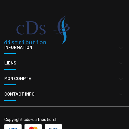
keyboard_arrow_down
INFORMATION
keyboard_arrow_down
LIENS
keyboard_arrow_down
MON COMPTE
keyboard_arrow_down
CONTACT INFO
Copyright cds-distribution.fr