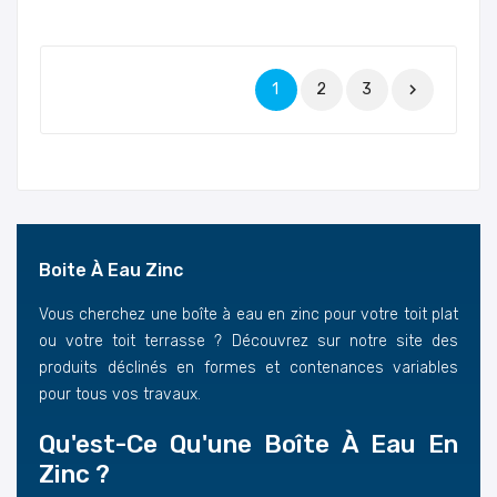
1
2
3

Boite À Eau Zinc
Vous cherchez une boîte à eau en zinc pour votre toit plat
ou votre toit terrasse ? Découvrez sur notre site des
produits déclinés en formes et contenances variables
pour tous vos travaux.
Qu'est-Ce Qu'une Boîte À Eau En
Zinc ?