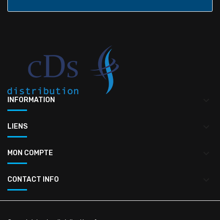
keyboard_arrow_down
INFORMATION
keyboard_arrow_down
LIENS
keyboard_arrow_down
MON COMPTE
keyboard_arrow_down
CONTACT INFO