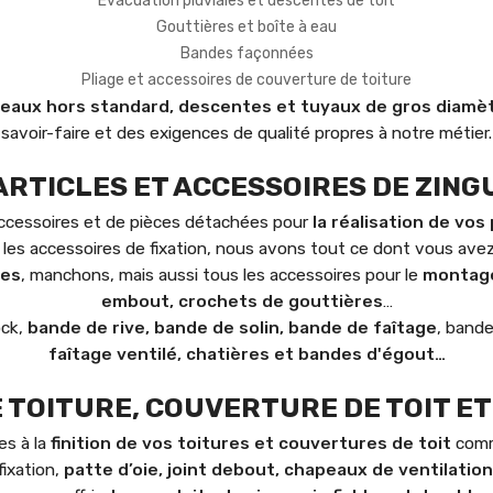
Évacuation pluviales et descentes de toit
Gouttières et boîte à eau
Bandes façonnées
Pliage et accessoires de couverture de toiture
 eaux hors standard, descentes et tuyaux de gros diamè
savoir-faire et des exigences de qualité propres à notre métier.
ARTICLES ET ACCESSOIRES DE ZING
accessoires et de pièces détachées pour
la réalisation de vos
t les accessoires de fixation, nous avons tout ce dont vous ave
es
, manchons, mais aussi tous les accessoires pour le
montage
embout, crochets de gouttières
…
ock,
bande de rive, bande de solin, bande de faîtage
, bande
faîtage ventilé, chatières et bandes d'égout…
E TOITURE, COUVERTURE DE TOIT E
es à la
finition de vos toitures et couvertures de toit
comme
fixation,
patte d’oie, joint debout, chapeaux de ventilation