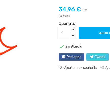
34,96 €
TTC
La pièce
Quantité
AJOUT

En Stock
Partager
Tweet
Ajouter aux souhaits
Aj