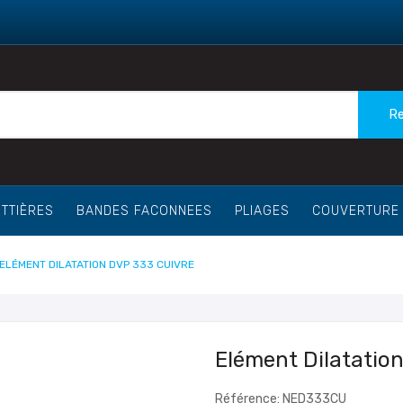
Re
TTIÈRES
BANDES FACONNEES
PLIAGES
COUVERTURE
ELÉMENT DILATATION DVP 333 CUIVRE
Elément Dilatatio
Référence: NED333CU