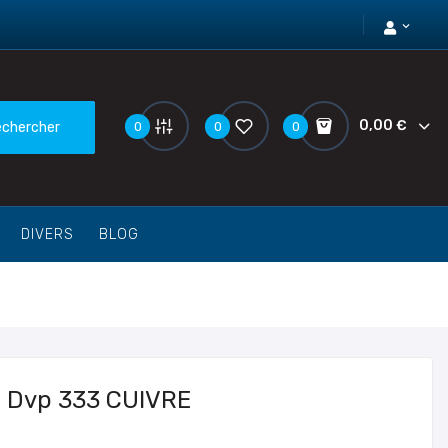
expand_more
0,00 €
0
0
0
chercher
DIVERS
BLOG
n Dvp 333 CUIVRE